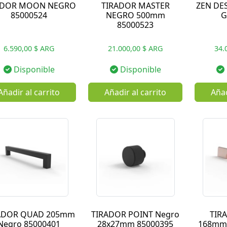
ADOR MOON NEGRO
TIRADOR MASTER
ZEN DES
85000524
NEGRO 500mm
G
85000523
6.590,00 $ ARG
21.000,00 $ ARG
34.
Disponible
Disponible
Añadir al carrito
Añadir al carrito
Añad
ADOR QUAD 205mm
TIRADOR POINT Negro
TIR
Negro 85000401
28x27mm 85000395
168mm