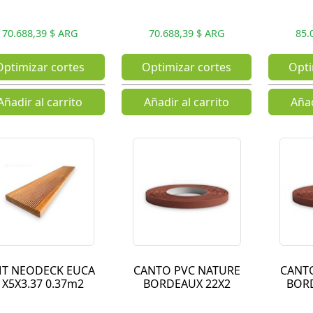
70.688,39 $ ARG
70.688,39 $ ARG
85.
Optimizar cortes
Optimizar cortes
Opti
Añadir al carrito
Añadir al carrito
Añad
T NEODECK EUCA
CANTO PVC NATURE
CANT
1X5X3.37 0.37m2
BORDEAUX 22X2
BOR