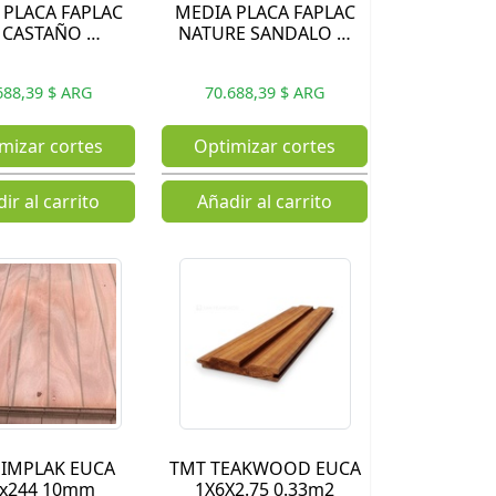
 PLACA FAPLAC
MEDIA PLACA FAPLAC
 CASTAÑO …
NATURE SANDALO …
688,39 $ ARG
70.688,39 $ ARG
mizar cortes
Optimizar cortes
ir al carrito
Añadir al carrito
IMPLAK EUCA
TMT TEAKWOOD EUCA
2x244 10mm
1X6X2.75 0.33m2