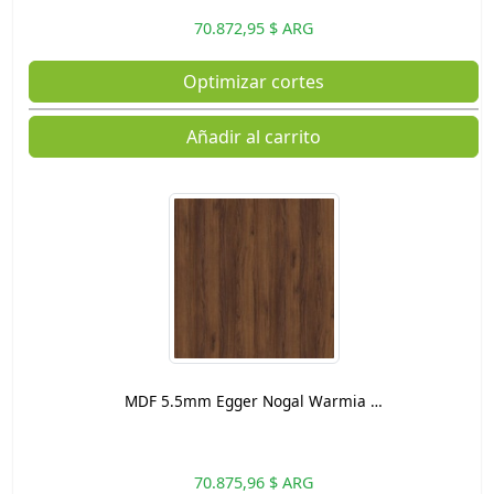
70.872,95 $ ARG
Optimizar cortes
Añadir al carrito
MDF 5.5mm Egger Nogal Warmia …
70.875,96 $ ARG